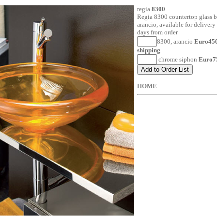
regia
8300
Regia 8300 countertop glass b
arancio, available for delivery
days from order
8300, arancio
Euro450
shipping
chrome siphon
Euro7
HOME