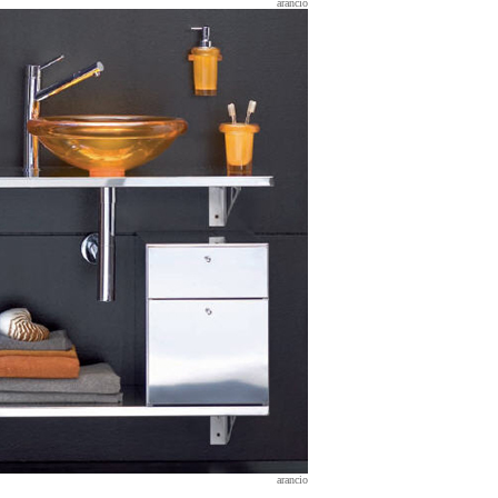
arancio
arancio