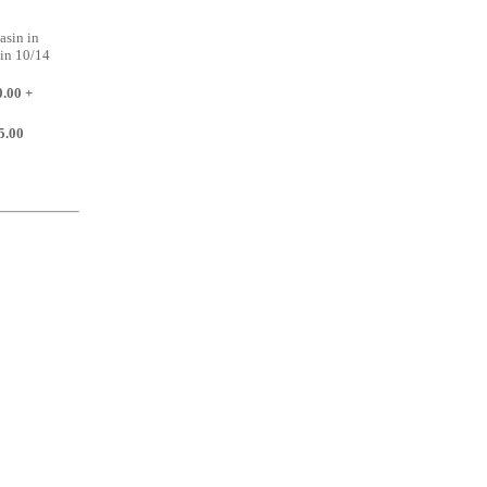
asin in
 in 10/14
.00 +
5.00